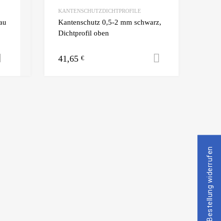
KANTENSCHUTZDICHTPROFILE
au
Kantenschutz 0,5-2 mm schwarz,
Dichtprofil oben
41,65
Ausführung wählen
Ausführung 
€
Bestellung widerrufen