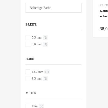
KANT
Kante
schw
BREITE
38,
5,5 mm
(2)
8,0 mm
(1)
HÖHE
15,2 mm
(1)
8,5 mm
(2)
METER
10m
(2)