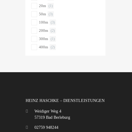
20m
(1)
50m
(3)
100m
(3)
200m
(2)
300m
(1)
400m
(2)
HEINZ HASCHKE – DIENSTLEISTUNGEN
Weidiger Weg 4
57319 Bad Berleburg
02759 948244