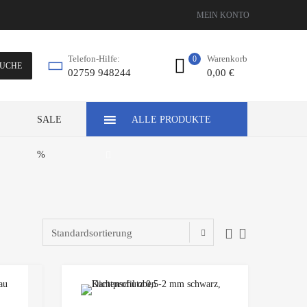
MEIN KONTO
Warenkorb
Telefon-Hilfe:
0
UCHE
0,00
€
02759 948244
Z
SALE
ALLE PRODUKTE
%