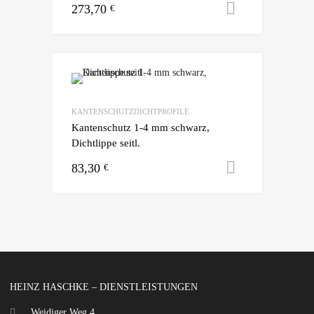
273,70
Ausführun
€
KANTENSCHUTZDICHTPROFILE
Kantenschutz 1-4 mm schwarz,
Dichtlippe seitl.
83,30
Ausführun
€
HEINZ HASCHKE – DIENSTLEISTUNGEN
Weidiger Weg 4