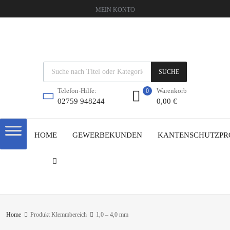
MEIN KONTO
SUCHE
Warenkorb
Telefon-Hilfe:
0
0,00
€
02759 948244
HOME
GEWERBEKUNDEN
KANTENSCHUTZPR
Home
Produkt Klemmbereich
1,0 – 4,0 mm