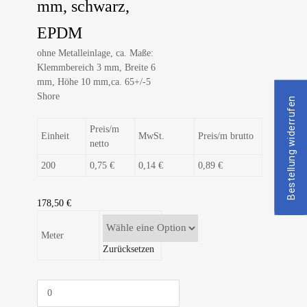
mm, schwarz,
EPDM
ohne Metalleinlage, ca. Maße:
Klemmbereich 3 mm, Breite 6
mm, Höhe 10 mm,ca. 65+/-5
Shore
Bestellung widerrufen
Preis/m
Einheit
MwSt.
Preis/m brutto
netto
200
0,75 €
0,14 €
0,89 €
178,50
€
Meter
Zurücksetzen