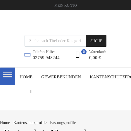
MEIN KONTO
SUCHE
Warenkorb
Telefon-Hilfe:
0
0,00
€
02759 948244
HOME
GEWERBEKUNDEN
KANTENSCHUTZPR
Home
Kantenschutzprofile
Fassungsprofile