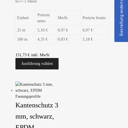
Bestellung widerrufen
65+/-5 Shore
Preis/m
Einheit
MwSt.
Preis/m brutto
netto
25 m
5,10 €
0,97 €
6,07 €
100 m
4,35 €
0,83 €
5,18 €
151,73
€
Ausführung wählen
Fassungsprofile
Kantenschutz 3
mm, schwarz,
EPDM