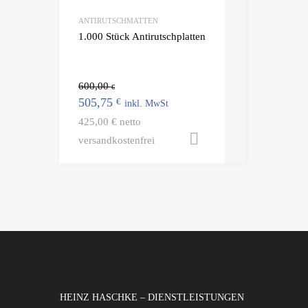
ANTIRUTSCHMATTEN
1.000 Stück Antirutschplatten
600,00
€
505,75
€
425,00 € netto
In den Warenkorb
versandkostenfrei
HEINZ HASCHKE – DIENSTLEISTUNGEN