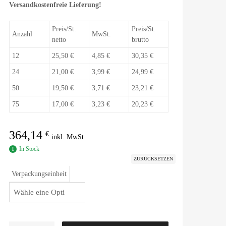
Versandkostenfreie Lieferung!
Preis/St.
Preis/St.
Anzahl
MwSt.
netto
brutto
12
25,50 €
4,85 €
30,35 €
24
21,00 €
3,99 €
24,99 €
50
19,50 €
3,71 €
23,21 €
75
17,00 €
3,23 €
20,23 €
364,14
€
In Stock
ZURÜCKSETZEN
Verpackungseinheit