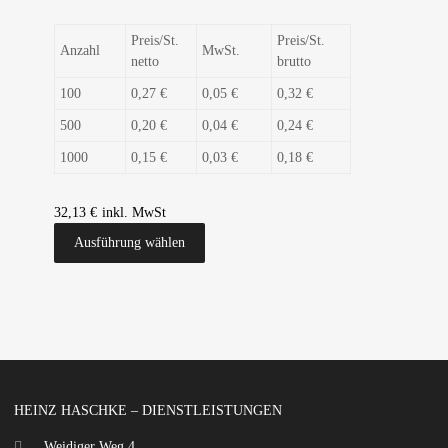
Preis/St.
Preis/St.
Anzahl
MwSt.
netto
brutto
100
0,27 €
0,05 €
0,32 €
500
0,20 €
0,04 €
0,24 €
1000
0,15 €
0,03 €
0,18 €
32,13
€
Ausführung wählen
HEINZ HASCHKE – DIENSTLEISTUNGEN
Weidiger Weg 4