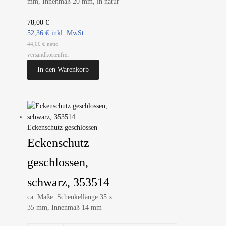
mm, Innenmaß 20 mm, in natur
78,00
€
52,36
€
44,00 € netto
versandkostenfrei
In den Warenkorb
Eckenschutz geschlossen
Eckenschutz
geschlossen,
schwarz, 353514
ca. Maße: Schenkellänge 35 x
35 mm, Innenmaß 14 mm