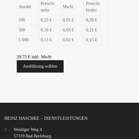
Preis/St.
Preis/St.
Anzahl
MwSt.
netto
brutto
100
0,25 €
0,05 €
0,30 €
500
0,18 €
0,03 €
0,21 €
1.000
0,13 €
0,02 €
0,15 €
29,75
€
Ausführung wählen
HEINZ HASCHKE – DIENSTLEISTUNGEN
Weidiger Weg 4
57319 Bad Berleburg