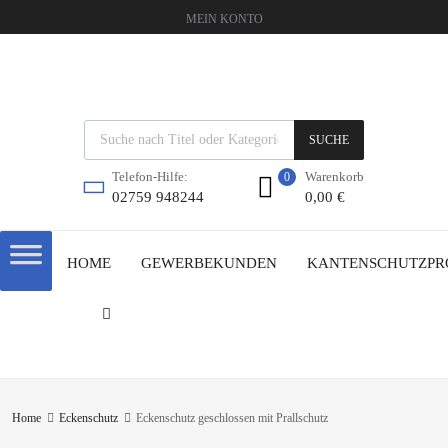
MEIN KONTO
SUCHE
Warenkorb
Telefon-Hilfe:
0
0,00
€
02759 948244
HOME
GEWERBEKUNDEN
KANTENSCHUTZPR
Home
Eckenschutz
Eckenschutz geschlossen mit Prallschutz