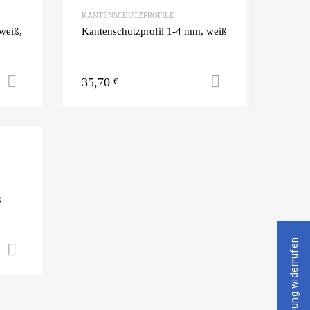
KANTENSCHUTZPROFILE
weiß,
Kantenschutzprofil 1-4 mm, weiß
35,70
Ausführung wählen
Ausführung w
€
ß
Bestellung widerrufen
Ausführung wählen