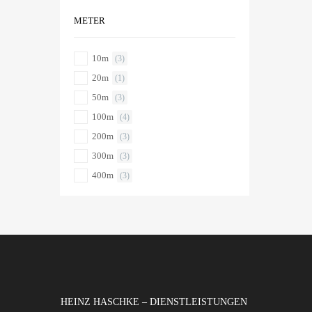
METER
10m
(3)
20m
(1)
50m
(3)
100m
(4)
200m
(3)
300m
(3)
400m
(3)
HEINZ HASCHKE – DIENSTLEISTUNGEN