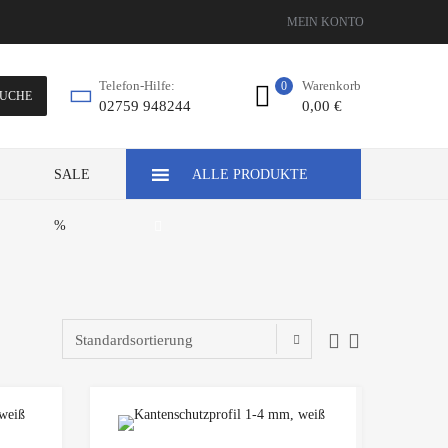
MEIN KONTO
Warenkorb
Telefon-Hilfe:
0
UCHE
0,00
€
02759 948244
Z
SALE
ALLE PRODUKTE
%