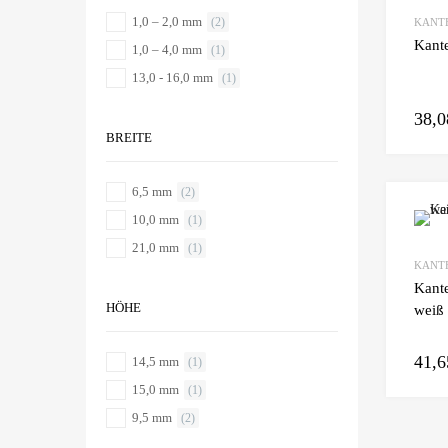
1,0 – 2,0 mm
(2)
KANT
Kante
1,0 – 4,0 mm
(1)
13,0 - 16,0 mm
(1)
38,
BREITE
6,5 mm
(2)
10,0 mm
(1)
21,0 mm
(1)
KANT
Kant
HÖHE
weiß
41,
14,5 mm
(1)
15,0 mm
(1)
9,5 mm
(2)