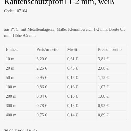
Kantenschutzprofil 1-2 mm, weiß
Code:
107104
aus PVC, mit Metalleinlage,ca. Maße: Klemmbereich 1-2 mm, Breite 6,5
mm, Höhe 9,5 mm
Einheit
Preis/m netto
MwSt.
Preis/m brutto
10 m
3,20 €
0,61 €
3,81 €
20 m
2,25 €
0,43 €
2,68 €
50 m
0,95 €
0,18 €
1,13 €
100 m
0,86 €
0,16 €
1,02 €
200 m
0,84 €
0,16 €
1,00 €
300 m
0,78 €
0,15 €
0,93 €
400 m
0,75 €
0,14 €
0,89 €