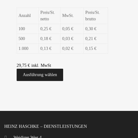
Preis/St.
Preis/St.
Anzahl
MwSt.
netto
brutto
100
0,25 €
0,05 €
0,30 €
500
0,18 €
0,03 €
0,21 €
1.000
0,13 €
0,02 €
0,15 €
29,75
€
Ausführung wählen
HEINZ HASCHKE – DIENSTLEISTUNGEN
Weidiger Weg 4