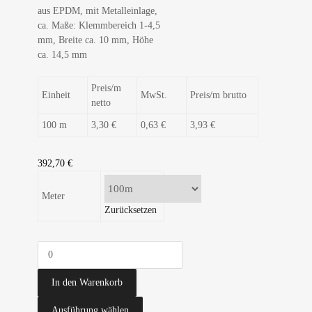
aus EPDM, mit Metalleinlage,
ca. Maße: Klemmbereich 1-4,5
mm, Breite ca. 10 mm, Höhe
ca. 14,5 mm
Preis/m
Einheit
MwSt.
Preis/m brutto
netto
100 m
3,30 €
0,63 €
3,93 €
392,70
€
Meter
Zurücksetzen
In den Warenkorb
Ausführung wählen