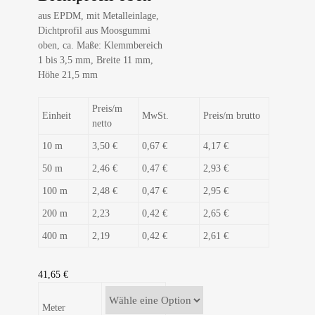
aus EPDM, mit Metalleinlage,
Dichtprofil aus Moosgummi
oben, ca. Maße: Klemmbereich
1 bis 3,5 mm, Breite 11 mm,
Höhe 21,5 mm
Preis/m
Einheit
MwSt.
Preis/m brutto
netto
10 m
3,50 €
0,67 €
4,17 €
50 m
2,46 €
0,47 €
2,93 €
100 m
2,48 €
0,47 €
2,95 €
200 m
2,23
0,42 €
2,65 €
400 m
2,19
0,42 €
2,61 €
41,65
€
Meter