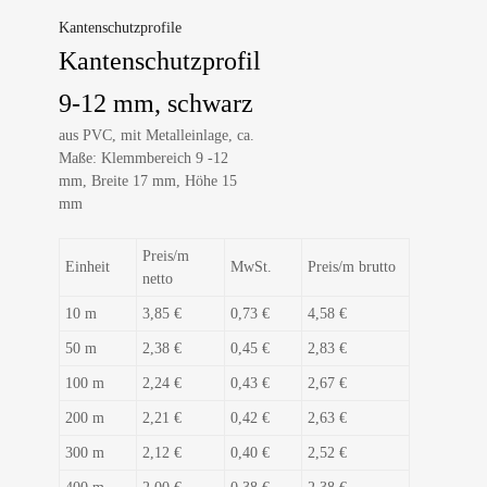
Kantenschutzprofile
Kantenschutzprofil
9-12 mm, schwarz
aus PVC, mit Metalleinlage, ca.
Maße: Klemmbereich 9 -12
mm, Breite 17 mm, Höhe 15
mm
Preis/m
Einheit
MwSt.
Preis/m brutto
netto
10 m
3,85 €
0,73 €
4,58 €
50 m
2,38 €
0,45 €
2,83 €
100 m
2,24 €
0,43 €
2,67 €
200 m
2,21 €
0,42 €
2,63 €
300 m
2,12 €
0,40 €
2,52 €